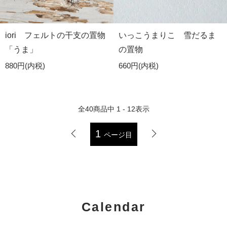
iori フェルトの干支の置物
いっこうまりこ 雪だるま
「うま」
の置物
880円(内税)
660円(内税)
全
40
商品中
1 - 12
表示
1
ページ目
Calendar